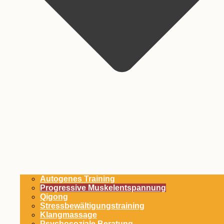
Autogenes Training
Progressive Muskel­entspannung
Qigong
Stress­bewältigungs­training
Klangmassage
Psycho­soziale Beratung